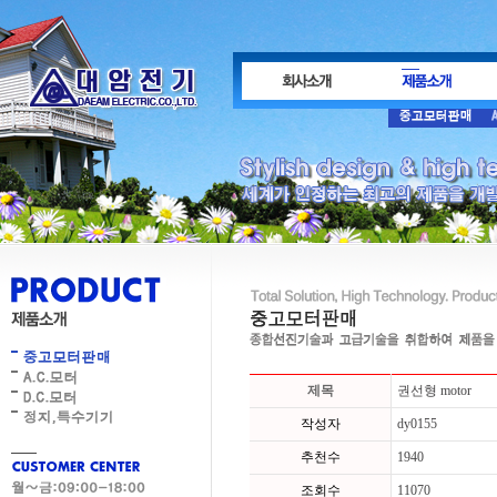
제목
권선형 motor
작성자
dy0155
추천수
1940
조회수
11070