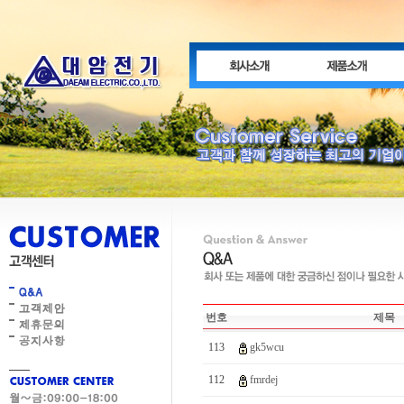
번호
제목
113
gk5wcu
112
fmrdej