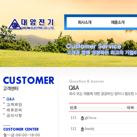
번호
제목
113
gk5wcu
112
fmrdej